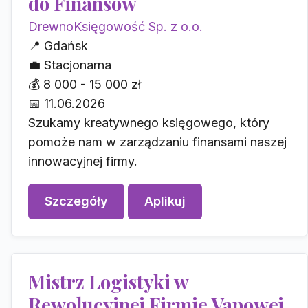
do Finansów
DrewnoKsięgowość Sp. z o.o.
📍
Gdańsk
💼
Stacjonarna
💰
8 000 - 15 000 zł
📅
11.06.2026
Szukamy kreatywnego księgowego, który
pomoże nam w zarządzaniu finansami naszej
innowacyjnej firmy.
Szczegóły
Aplikuj
Mistrz Logistyki w
Rewolucyjnej Firmie Vapowej